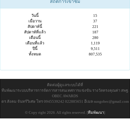
สถิติการเข้าชม
วันนี้
15
เมื่อวาน
37
สัปดาห์นี้
221
สัปดาห์ที่แล้ว
187
เดือนนี้
280
เดือนที่แล้ว
1,119
ปีนี้
9,511
ทั้งหมด
807,535
ติดต่อผู้ดูแลระบบได้ที่
ทีมพัฒนาระบบบริหารการจัดการสารสนเทศการแข่งขัน รางวัลทรงคุณค่า สพฐ.
OBEC AWARDS
ดร.สังคม จันทร์วิเศษ โทร 0945539242 022885651 อีเมล
sungobec@gmail.com
© Copy right 2026. All rights reserved. [
ทีมพัฒนา
]