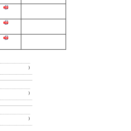
.........................
 )
.........................
.........................
 )
.........................
.........................
 )
.........................