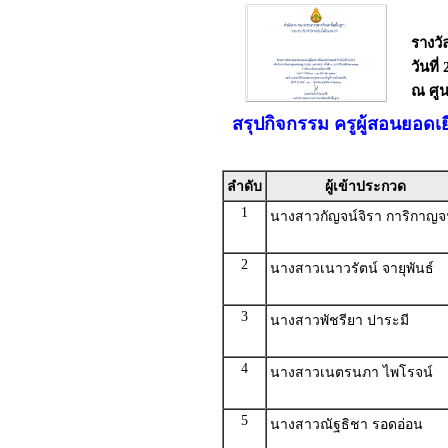
รางวั
วันที
ณ ศูน
สรุปกิจกรรม ครูผู้สอนยอดเ
ลำดับ
ผู้เข้าประกวด
1
นางสาวกัญจน์จิรา การิกาญจ
2
นางสาวเนาวรัตน์ จายุพันธ์
3
นางสาวพัชรียา ปาระมี
4
นางสาวเนตรนภา ไพโรจน์
5
นางสาวณัฐธิชา รอดอ่อน