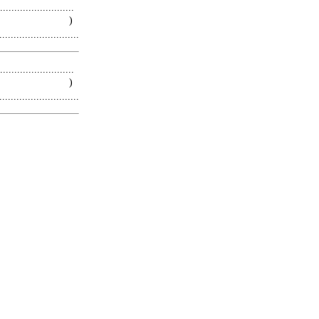
.........................
 )
.........................
.........................
 )
.........................