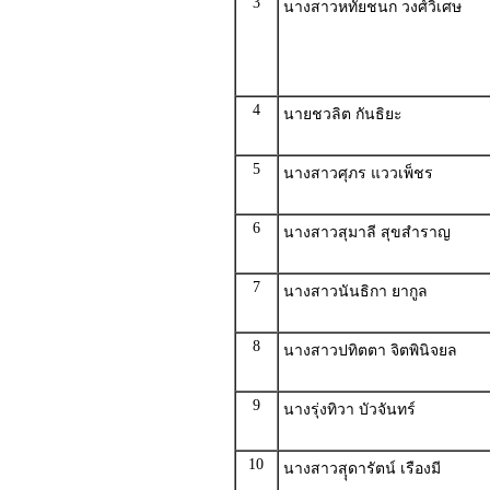
3
นางสาวหทัยชนก วงศ์วิเศษ
4
นายชวลิต กันธิยะ
5
นางสาวศุภร แววเพ็ชร
6
นางสาวสุมาลี สุขสำราญ
7
นางสาวนันธิกา ยากูล
8
นางสาวปทิตตา จิตพินิจยล
9
นางรุ่งทิวา บัวจันทร์
10
นางสาวสุุดารัตน์ เรืองมี