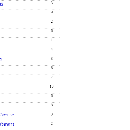
3
าร
9
2
6
1
4
3
ร
6
7
10
6
8
3
นวิชาการ
2
นวิชาการ