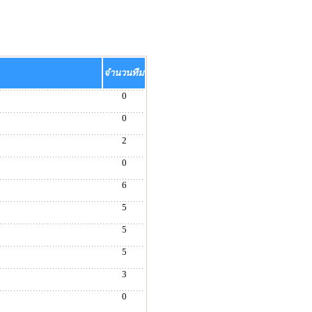
จำนวนทีม
0
0
2
0
6
5
5
5
3
0