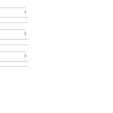
.........................
 )
.........................
.........................
 )
.........................
.........................
 )
.........................