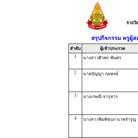
รางว
สรุปกิจกรรม ครูผู้
ลำดับ
ผู้เข้าประกวด
1
นางสาวศิวพร พันศร
2
นายปัญญา กุลหงษ์
3
นางเกษณี จารุสาร
4
นางสาวพิมพ์ชนก นาคจำรูญ