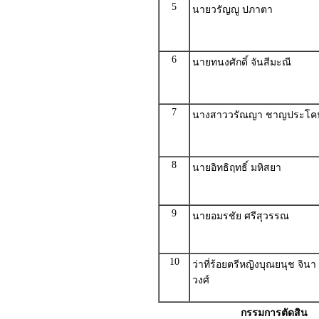
5
นายวรัญญู ปภาตา
6
นายทนงศักดิ์ จันสีมะณี
7
นางสาววรัณญา ชาญประโค
8
นายอิทธิฤทธิ์ มหิสยา
9
นายอมรชัย ศรีสุวรรณ
10
ว่าที่ร้อยตรีหญิงบุณยนุช จินา
วงศ์
กรรมการตัดสิน