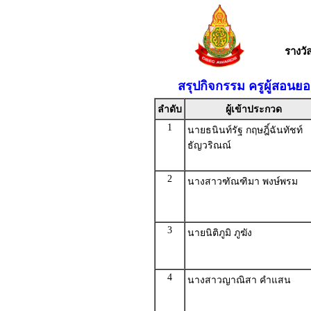
รางว
สรุปกิจกรรม ครูผู้สอนย
ลำดับ
ผู้เข้าประกวด
1
นายธนินท์รัฐ กฤษฎิ์ฉันทัชท์
ธัญวริณณ์
2
นางสาวฑัณฑิมา พงษ์พรม
3
นายนิติภูมิ ภูฆัง
4
นางสาวญาณิสา คำแสน