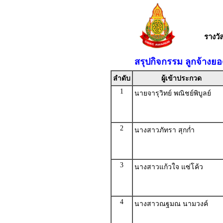
รางว
สรุปกิจกรรม ลูกจ้างย
ลำดับ
ผู้เข้าประกวด
1
นายจารุวิทย์ พณิชย์พิบูลย์
2
นางสาวภัทรา สุกก่ำ
3
นางสาวแก้วใจ แซ่โค้ว
4
นางสาวณฐมณ นามวงค์