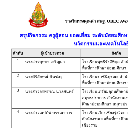
รางวัลทรงคุณค่า สพฐ. OBEC AW
สรุปกิจกรรม ครูผู้สอน ยอดเยี่ยม ระดับมัธยมศึ
นวัตกรรมและเทคโนโลยี
ลำดับ
ผู้เข้าประกวด
สังกัด
1
นางสาวบุษบา เจริญมา
โรงเรียนพุทธิรังสีพิบูล ส
พื้นที่การศึกษามัธยมศึกษา
2
นางศิริลักษณ์ ชินช่งจู
โรงเรียนราชินีบูรณะ สำน
พื้นที่การศึกษามัธยมศึกษ
3
นางสาวอรพรรณ นวลจันทร์
โรงเรียนเตรียมอุดมศึกษาน
สมุทรปราการ สำนักงานเขต
ศึกษามัธยมศึกษา สมุทรป
4
นางสาวณปภัช บรรณาการ
โรงเรียนเวียงเชียงรุ้งวิทย
สำนักงานเขตพื้นที่การศึก
เชียงราย