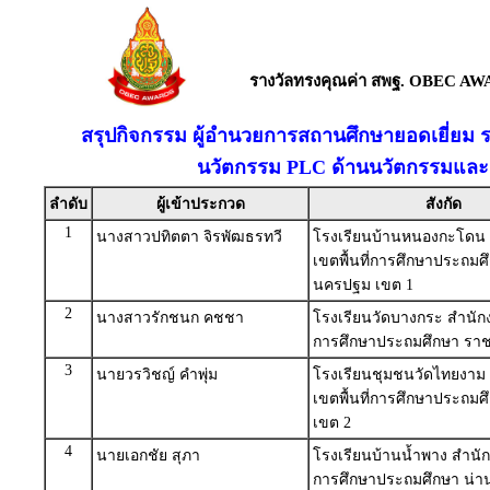
รางวัลทรงคุณค่า สพฐ. OBEC AW
สรุปกิจกรรม ผู้อำนวยการสถานศึกษายอดเยี่ยม 
นวัตกรรม PLC ด้านนวัตกรรมและเ
ลำดับ
ผู้เข้าประกวด
สังกัด
1
นางสาวปทิตตา จิรพัฒธรทวี
โรงเรียนบ้านหนองกะโดน
เขตพื้นที่การศึกษาประถมศ
นครปฐม เขต 1
2
นางสาวรักชนก คชชา
โรงเรียนวัดบางกระ สำนักง
การศึกษาประถมศึกษา ราชบ
3
นายวรวิชญ์ คำพุ่ม
โรงเรียนชุมชนวัดไทยงาม
เขตพื้นที่การศึกษาประถมศึ
เขต 2
4
นายเอกชัย สุภา
โรงเรียนบ้านน้ำพาง สำนักง
การศึกษาประถมศึกษา น่า