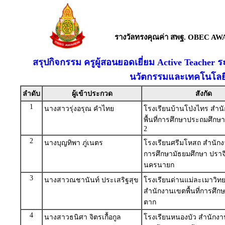
รางวัลทรงคุณค่า สพฐ. OBEC AW
สรุปกิจกรรม ครูผู้สอนยอดเยี่ยม Active Teacher ร
นวัตกรรมและเทคโนโลยี
ลำดับ
ผู้เข้าประกวด
สังกัด
1
นางสาวรุ่งอรุณ คำไทย
โรงเรียนบ้านโป่งไทร สำน
พื้นที่การศึกษาประถมศึกษา
2
2
นางบุญทิพา ภู่เนตร
โรงเรียนศรีมโหสถ สำนักงา
การศึกษามัธยมศึกษา ปราจี
นครนายก
3
นางสาวณชานันท์ ประเสริฐสุข
โรงเรียนด่านแม่ละเมาวิท
สำนักงานเขตพื้นที่การศึก
ตาก
4
นางสาวธนิศา จิตรเกื้อกูล
โรงเรียนหนองบัว สำนักงาน