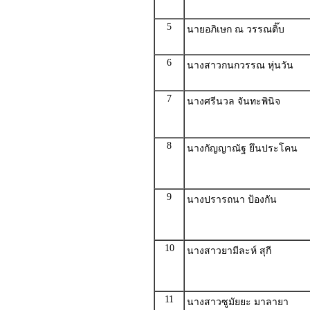
5
นายอภิเษก ณ วรรณติ๊บ
6
นางสาวกนกวรรณ หุ่นวัน
7
นางศรีนวล จันทะพินิจ
8
นางกัญญาณัฐ ยึนประโคน
9
นางปรารถนา ป้องกัน
10
นางสาวยามีละห์ สุกี
11
นางสาวซูมัยยะ มาลายา