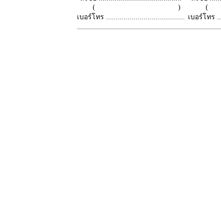
( )
เบอร์โทร ........................................
เบอร์โทร ......