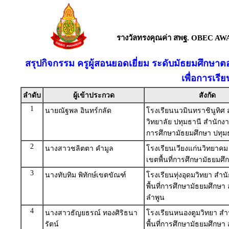
รางวัลทรงคุณค่า สพฐ. OBEC AW
สรุปกิจกรรม ครูผู้สอนยอดเยี่ยม ระดับมัธยมศึก
เพื่อการเร
ลำดับ
ผู้เข้าประกวด
สังกัด
1
นายณัฐพล อินทร์กลัด
โรงเรียนนวมินทราชินูทิศ
วิทยาลัย ปทุมธานี สำนักงาน
การศึกษามัธยมศึกษา ปทุม
2
นางสาวชลิตตา คำมูล
โรงเรียนเวียงแก่นวิทยาค
เขตพื้นที่การศึกษามัธยมศึ
3
นางทับทิม พิทักษ์เขตขัณฑ์
โรงเรียนทุ่งอุดมวิทยา สำ
พื้นที่การศึกษามัธยมศึกษา
ลำพูน
4
นางสาวธัญยธรณ์ ทองศิริธนา
โรงเรียนหนองตูมวิทยา ส
รัตน์
พื้นที่การศึกษามัธยมศึกษา 