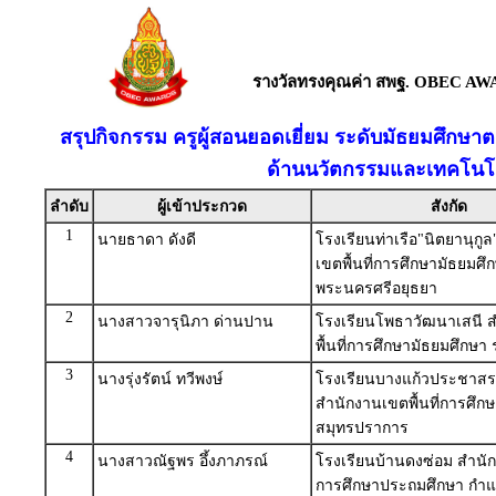
รางวัลทรงคุณค่า สพฐ. OBEC AW
สรุปกิจกรรม ครูผู้สอนยอดเยี่ยม ระดับมัธยมศึกษาต
ด้านนวัตกรรมและเทคโนโล
ลำดับ
ผู้เข้าประกวด
สังกัด
1
นายธาดา ดังดี
โรงเรียนท่าเรือ"นิตยานุกู
เขตพื้นที่การศึกษามัธยมศึ
พระนครศรีอยุธยา
2
นางสาวจารุนิภา ด่านปาน
โรงเรียนโพธาวัฒนาเสนี 
พื้นที่การศึกษามัธยมศึกษา 
3
นางรุ่งรัตน์ ทวีพงษ์
โรงเรียนบางแก้วประชาสร
สำนักงานเขตพื้นที่การศึก
สมุทรปราการ
4
นางสาวณัฐพร อึ้งภาภรณ์
โรงเรียนบ้านดงซ่อม สำนักง
การศึกษาประถมศึกษา กำ