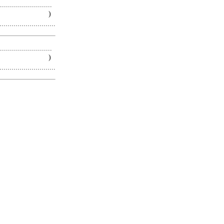
.........................
 )
.........................
.........................
 )
.........................