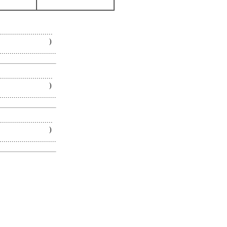
.........................
 )
.........................
.........................
 )
.........................
.........................
 )
.........................