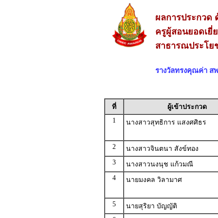
ผลการประกวด ด
ครูผู้สอนยอดเยี
สาธารณประโยชน
รางวัลทรงคุณค่า 
ที่
ผู้เข้าประกวด
1
นางสาวสุทธิการ แสงศศิธร
2
นางสาวจินตนา สังข์ทอง
3
นางสาวนงนุช แก้วมณี
4
นายมงคล วิลามาศ
5
นายสุริยา บัญญัติ