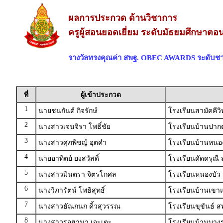
ผลการประกวด ด้านวิชาการ
ครูผู้สอนยอดเยี่ยม ระดับมัธยมศึกษาตอน
รางวัลทรงคุณค่า สพฐ. OBEC AWARDS ระดับชา
ที่
ผู้เข้าประกวด
1
นายชนกันต์ กิจรักษ์
โรงเรียนสามัคคีว
2
นางสาวเจนจิรา โพธิ์ชัย
โรงเรียนบ้านปาก
3
นางสาวศุภพิชญ์ อุตคำ
โรงเรียนบ้านหนอง
4
นายอาทิตย์ ยงสวัสดิ์
โรงเรียนดัดดรุณี
5
นางสาวมินตรา จิตรโกศล
โรงเรียนหนองบัว
6
นางวิภารัตน์ โพธิสุทธิ์
โรงเรียนบ้านเขา
7
นางสาวธัณกนก คิ้วสุวรรณ
โรงเรียนขุขันธ์ 
8
นางสาวรอฮานา เจะเตะ
โรงเรียนบ้านบาง