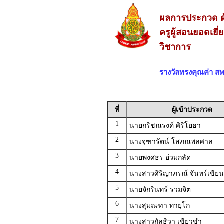
ผลการประกวด ด
ครูผู้สอนยอดเยี
วิชาการ
รางวัลทรงคุณค่า 
ที่
ผู้เข้าประกวด
1
นายกริชณรงค์ ศิริโยธา
2
นางจุฑารัตน์ โสภณพลศาล
3
นายพงศธร อ่วมกลัด
4
นางสาวศิริญาภรณ์ จันทร์เขียน
5
นายจักรินทร์ รวมจิต
6
นางสุมณฑา ทายุโก
7
นางสาวกัลธิวา เขียวขำ