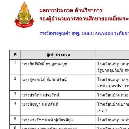
ผลการประกวด ด้านวิชาการ
รองผู้อำนวยการสถานศึกษายอดเยี่ยมระ
รางวัลทรงคุณค่า สพฐ. OBEC AWARDS ระดับชา
ที่
ผู้เข้าประกวด
1
นายกิตติศักดิ์ กาญจนครุฑ
โรงเรียนอนุบาลส
รัฐบาลอุปถัมภ์) 
2
นางสุพรรณีย์ ลิ้มกิตติรัตน์
โรงเรียนอนุบาลชุ
สพป.สมุทรปราการ
3
นางปาลิตา เปรยรัตน์
โรงเรียนบ้านหนอ
4
นางพิชญา นนทสันต์
โรงเรียนบ้านปากอ
เขต 2
5
นางสาวรัชชนันท์ ฟูเกียรติกุล
โรงเรียนอนุบาลทั
6