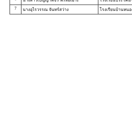
นางสาวเบญญาพัชร พรหมเอาะ
โรงเรียนประโคนชัย
7
นางอุไรวรรณ จันทร์สว่าง
โรงเรียนบ้านหนอ