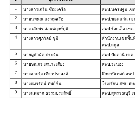
1
นางสาวเกริน ช้อยเครือ
สพป.นครปฐม เขต
2
นายนพคุณ แงวกุดเรือ
สพป.ขอนแก่น เขต
3
นางวลัยพร อ่อนพฤกษ์ภูมิ
สพป.ร้อยเอ็ด เขต 
4
นางสาวศุภวัลย์ ชูมี
สำนักงานเขตพื้นท
สพป.สตูล
5
นายมูฮำมัด ประจัน
สพป.ปัตตานี เขต 
6
นายษณกร เสนาะเสียง
สพป.ระนอง
7
นางสายรุ้ง เทียวประสงค์
ศึกษานิเทศก์ สพป
8
นางอมรรัตน์ ทิพย์ชื่น
โรงเรียน สพป.พิษ
9
นางนพมาศ ธรรมประสิทธิ์
สพป.สุพรรณบุรี เ