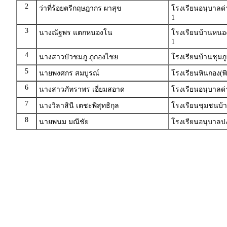
2
ว่าที่ร้อยตรีกฤษฎากร ผาสุข
โรงเรียนอนุบาลด่
1
3
นางณัฐพร แตกหนองโน
โรงเรียนบ้านหนอ
1
4
นางสาวบัวชมภู ภูกองไชย
โรงเรียนบ้านชุมภ
5
นายพงศกร สมบูรณ์
โรงเรียนหินกอง(พิ
6
นางสาวภัทราพร เอี่ยมสอาด
โรงเรียนอนุบาลด่
7
นางวิลาสินี เตชะพิสุทธิกุล
โรงเรียนชุมชนบ้
8
นายพนม มณีชัย
โรงเรียนอนุบาลป