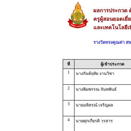
ผลการประกวด ด
ครูผู้สอนยอดเยี
และเทคโนโลยีเพ
รางวัลทรงคุณค่า 
ที่
ผู้เข้าประกวด
1
นางกันต์ฤทัย งานวิชา
2
นางพิมพรรณ จันทพันธ์
3
นายมหิสรณ์ เจริญผล
4
นายศุภเกียรติ วรสาร