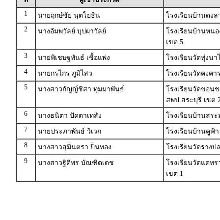
1
นายฤกษ์ชัย นุตโยธิน
โรงเรียนบ้านดงล
2
นางอัมพวัลย์ บุปผาวัลย์
โรงเรียนบ้านหน
เขต 5
3
นายพิเชษฐพันธ์ เชื้อแพ่ง
โรงเรียนวัดทุ่งนา
4
นายกรไกร ภูมิไสว
โรงเรียนวัดคงคาร
5
นางสาวกัญญ์ชิสา ทุมมาพันธ์
โรงเรียนวัดขอนชะ
สพป.สระบุรี เขต 
6
นางธนิตา ปัดตาเทสัง
โรงเรียนบ้านสระ
7
นายประภาพันธ์ วิเวก
โรงเรียนบ้านคูฟ้า
8
นางสาวสุมินตรา ปิ่นทอง
โรงเรียนวัดราง
9
นางสาวฐิติพร บัณฑิตเดช
โรงเรียนวัดแคทร
เขต 1