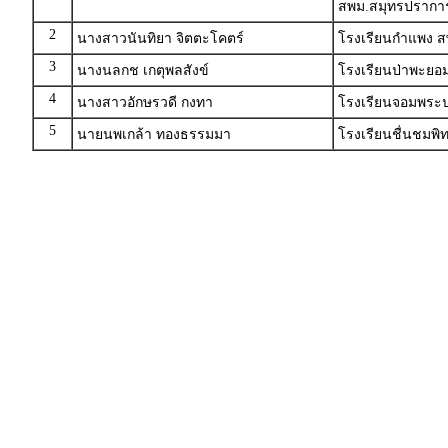
สพม.สมุทรปรากา
2
นางสาวนันทิยา จิตตะโคตร์
โรงเรียนกำแพง ส
3
นางนลกช เกตุพลสังข์
โรงเรียนป่าพะยอม
4
นางสาวอักษรวดี กงทา
โรงเรียนจอมพระป
5
นายนพเกล้า ทองธรรมมา
โรงเรียนชื่นชมพ