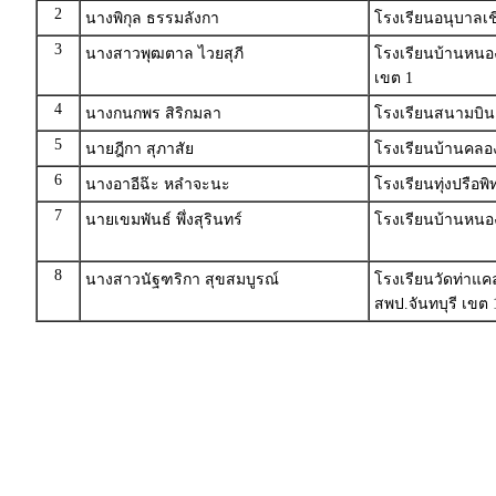
2
นางพิกุล ธรรมลังกา
โรงเรียนอนุบาลเช
3
นางสาวพุฒตาล ไวยสุภี
โรงเรียนบ้านหน
เขต 1
4
นางกนกพร สิริกมลา
โรงเรียนสนามบิน
5
นายฎีกา สุภาสัย
โรงเรียนบ้านคลอ
6
นางอาอีฉ๊ะ หลำจะนะ
โรงเรียนทุ่งปรือ
7
นายเขมพันธ์ พึ่งสุรินทร์
โรงเรียนบ้านหนองผ
8
นางสาวนัฐฑริกา สุขสมบูรณ์
โรงเรียนวัดท่าแค
สพป.จันทบุรี เขต 