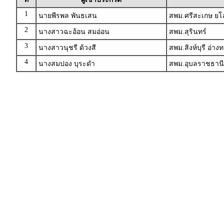
1
นายพีรพล พันธเสน
สพม.ศรีสะเกษ ย
2
นางสาวฉะอ้อน สมอ่อน
สพม.สุรินทร์
3
นางสาวนุชรี ด้วงสี
สพม.สิงห์บุรี อ่าง
4
นางสมปอง บุระดำ
สพม.อุบลราชธานี