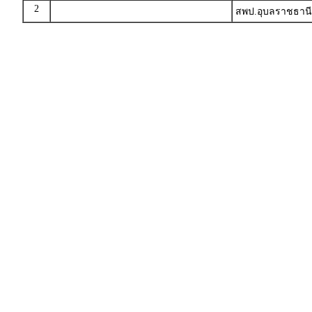
2
สพป.อุบลราชธานี