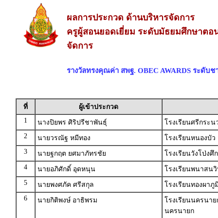
ผลการประกวด ด้านบริหารจัดการ
ครูผู้สอนยอดเยี่ยม ระดับมัธยมศึกษาตอ
จัดการ
รางวัลทรงคุณค่า สพฐ. OBEC AWARDS ระดับชา
ที่
ผู้เข้าประกวด
1
นางปิยพร ศิริปรีชาพันธ์ุ
โรงเรียนศรีกระน
2
นายวรณัฐ หมีทอง
โรงเรียนหนองบัว
3
นายฐกฤต ยศมาภัทรชัย
โรงเรียนวังโป่งศ
4
นายอภิศักดิ์ อุดหนุน
โรงเรียนพนาสนวิท
5
นายพงศภัค ศรีสกุล
โรงเรียนทองผาภูม
6
นายกิติพงษ์ อาธิพรม
โรงเรียนนครนายก
นครนายก