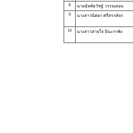
8
นายฉัทท์ธวัชฐ์ วรรณสอน
9
นางสาวนิตยา ศรีสรรค์จร
10
นางสาวสายใจ ปินะกาพัง