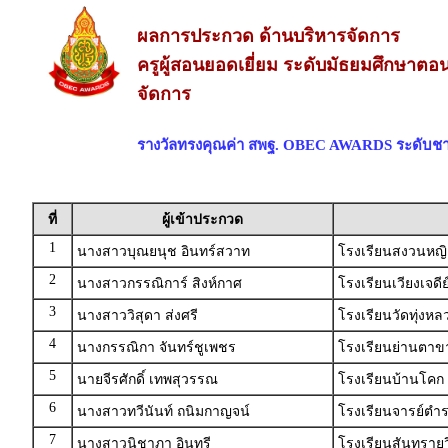
ผลการประกวด ด้านบริหารจัดการ
ครูผู้สอนยอดเยี่ยม ระดับมัธยมศึกษาตอน
จัดการ
รางวัลทรงคุณค่า สพฐ. OBEC AWARDS ระดับชา
ที่
ผู้เข้าประกวด
1
นางสาวบุณยนุช อินทร์สวาท
โรงเรียนสงวนหญิ
2
นางสาวกรรณิการ์ สิงห์กาศ
โรงเรียนเวียงเจด
3
นางสาววิสุดา ส่งศรี
โรงเรียนวัดทุ่งหล
4
นางกรรณิกา จันทร์ชูเพชร
โรงเรียนย่านตาขาว
5
นายจีรศักดิ์ เทพสุวรรณ
โรงเรียนบ้านโคก
6
นางสาวทวีนันท์ ถนิมกาญจน์
โรงเรียนจารย์ตำ
7
นางสาวนิชาภา อินทรี
โรงเรียนสันทรายว