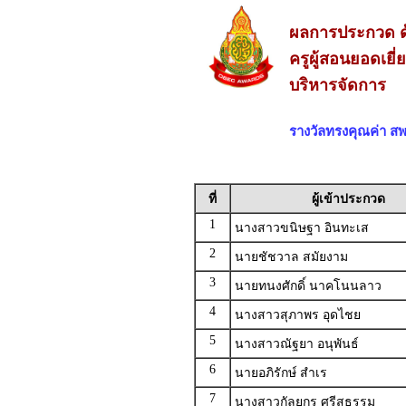
ผลการประกวด ด
ครูผู้สอนยอดเยี
บริหารจัดการ
รางวัลทรงคุณค่า 
ที่
ผู้เข้าประกวด
1
นางสาวขนิษฐา อินทะเส
2
นายชัชวาล สมัยงาม
3
นายทนงศักดิ์ นาคโนนลาว
4
นางสาวสุภาพร อุดไชย
5
นางสาวณัฐยา อนุพันธ์
6
นายอภิรักษ์ สำเร
7
นางสาวกัลยกร ศรีสุธรรม