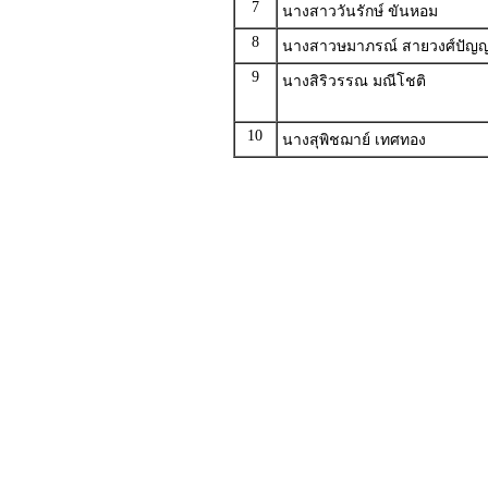
7
นางสาววันรักษ์ ขันหอม
8
นางสาวษมาภรณ์ สายวงศ์ปัญ
9
นางสิริวรรณ มณีโชติ
10
นางสุพิชฌาย์ เทศทอง