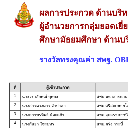
ผลการประกวด ด้านบริห
ผู้อำนวยการกลุ่มยอดเยี่
ศึกษามัธยมศึกษา ด้านบ
รางวัลทรงคุณค่า สพฐ. O
ที่
ผู้เข้าประกวด
1
นางวราลักษณ์ บุษบง
สพม.มหาสารคาม
2
นางสาวดวงดาว จำปาสา
สพม.ศรีสะเกษ ย
3
นางสาวพรทิพย์ น้อยแก้ว
สพม.อุบลราชธานี
4
นางกันยา ใจสมุทร
สพม.ตรัง กระบี่