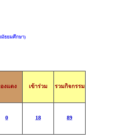
ับมัธยมศึกษา)
องแดง
เข้าร่วม
รวมกิจกรรม
0
18
89