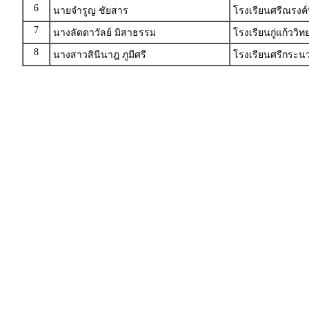
6
นายจำรูญ ชัยสาร
โรงเรียนศรีณรงค์พ
7
นางลัดดาวัลย์ มิสาธรรม
โรงเรียนกู่แก้ววิ
8
นางสาวสินีนาฎ ภูมีศรี
โรงเรียนศรีกระน