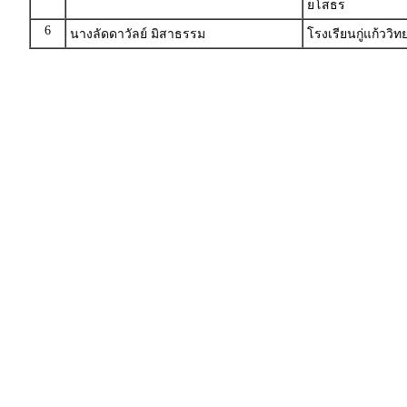
ยโสธร
6
นางลัดดาวัลย์ มิสาธรรม
โรงเรียนกู่แก้ววิ