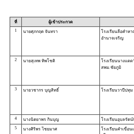
ที่
ผู้เข้าประกวด
1
นายศุภกฤต จันทรา
โรงเรียนลือคำหา
อำนาจเจริญ
2
นายสุเทพ ทิพโชติ
โรงเรียนนางแดดวั
สพม.ชัยภูมิ
3
นายวชากร บุญสิทธิ์
โรงเรียนวาปีปทุ
4
นางนิตยาพร กินบุญ
โรงเรียนอุบลรัต
5
นางศิริพร ไชยมาศ
โรงเรียนคำเขื่อน