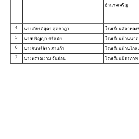
อำนาจเจริญ
4
นางเกียรติสุดา สุดชาฎา
โรงเรียนศิลาทอง
5
นายปริญญา ศรีสมัย
โรงเรียนบ้านนา
6
นางจันทร์จิรา สาแก้ว
โรงเรียนบ้านไกลเ
7
นางพรรณงาม จันอ่อน
โรงเรียนมิตรภา