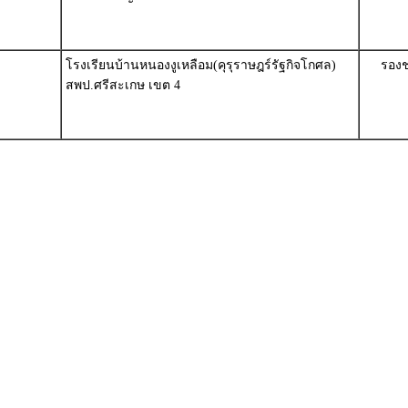
โรงเรียนบ้านหนองงูเหลือม(คุรุราษฎร์รัฐกิจโกศล)
รองช
สพป.ศรีสะเกษ เขต 4