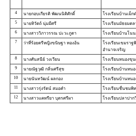
4
นายกอบเกียรติ พัฒนนิติศักดิ์
โรงเรียนบ้านเม็
5
นายทิวัตถ์ นุ่มมีศรี
โรงเรียนมัธยมตล
6
นางสาววิภาวรรณ ปะวะภูตา
โรงเรียนบ้านโนน
7
ว่าที่ร้อยตรีหญิงขนิษฐา ทองอ้น
โรงเรียนเขมราฐพ
อำนาจเจริญ
8
นางศันสนีย์ วงเวียน
โรงเรียนหนองขุนศ
9
นายณัฐวุฒิ กลิ่นศรีสุข
โรงเรียนบ้านหนอ
10
นายนันทวัฒน์ ผลกอง
โรงเรียนบ้านหนอง
11
นางสาวรุ่งรัตน์ สมอคำ
โรงเรียนชื่นชมพ
12
นางสาวแคทรียา บุตรศรีผา
โรงเรียนปลาปาก