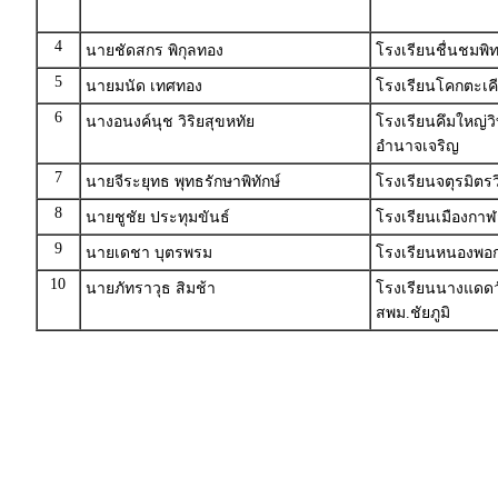
4
นายชัดสกร พิกุลทอง
โรงเรียนชื่นชมพ
5
นายมนัด เทศทอง
โรงเรียนโคกตะเคี
6
นางอนงค์นุช วิริยสุขหทัย
โรงเรียนคึมใหญ่ว
อำนาจเจริญ
7
นายจีระยุทธ พุทธรักษาพิทักษ์
โรงเรียนจตุรมิต
8
นายชูชัย ประทุมขันธ์
โรงเรียนเมืองกาฬส
9
นายเดชา บุตรพรม
โรงเรียนหนองพอกว
10
นายภัทราวุธ สิมช้า
โรงเรียนนางแดดวั
สพม.ชัยภูมิ