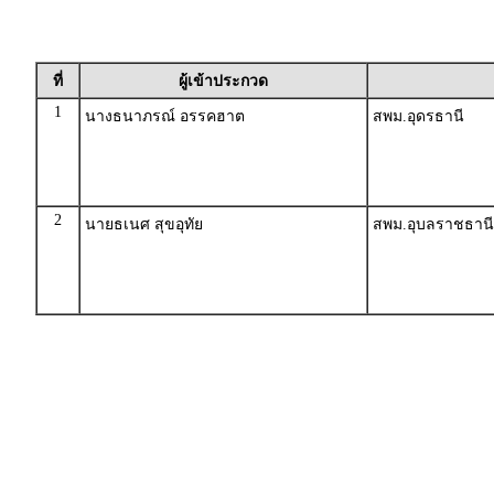
ที่
ผู้เข้าประกวด
1
นางธนาภรณ์ อรรคฮาต
สพม.อุดรธานี
2
นายธเนศ สุขอุทัย
สพม.อุบลราชธานี