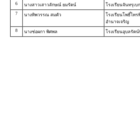
6
นางสาวเสาวลักษณ์ ยมรัตน์
โรงเรียนจันทรุเบ
7
นางทิพวรรณ สมตัว
โรงเรียนโพธิ์ไท
อำนาจเจริญ
8
นางช่อผกา พิศพล
โรงเรียนอุบลรัต