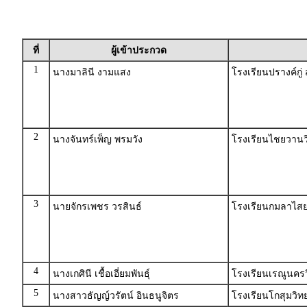
ที่
ผู้เข้าประกวด
1
นางมาลินี งามแสง
โรงเรียนปรางค์กู
2
นางจันทร์เพ็ญ พรมวัง
โรงเรียนไชยวานว
3
นายจักรเพชร วรสินธ์
โรงเรียนกมลาไสย
4
นางเกศินี เชื้อเอี่ยมพันธุ์
โรงเรียนเรณูนคร
5
นางสาวธัญญ์วรัตน์ อินธนูจิตร
โรงเรียนโกสุมวิ