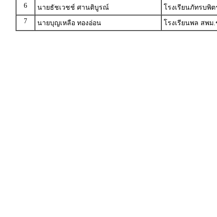
6
นายธัชเวชช์ ศานติบูรณ์
โรงเรียนภัทรบพิตร
7
นายบุญเหลือ ทองอ่อน
โรงเรียนพล สพม.