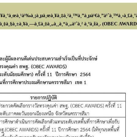
à¸¥à¸°à¸œà¸¹à¹‰à¸¡à¸µà¸œà¸¥à¸‡à¸²à¸™à¸”à¸µà¹€à¸”à¹ˆà¸™à¸›à¸£à¸°à
à¸²à¸‡à¸§à¸±à¸¥à¸—à¸£à¸‡à¸„à¸¸à¸“à¸„à¹ˆà¸² à¸ªà¸žà¸. (OBEC AWARD