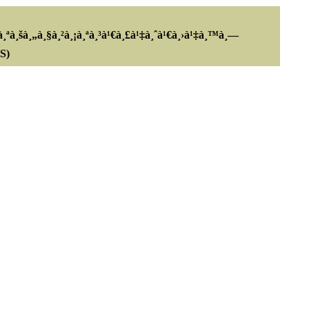
¸ªà¸šà¸„à¸§à¸²à¸¡à¸ªà¸³à¹€à¸£à¹‡à¸ˆà¹€à¸›à¹‡à¸™à¸—
S)