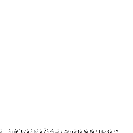
à¸—à¸µà¹ˆ 07 à¸à¸£à¸à¸Žà¸²à¸„à¸¡ 2565 à¹€à¸§à¸¥à¸² 14:33 à¸™.