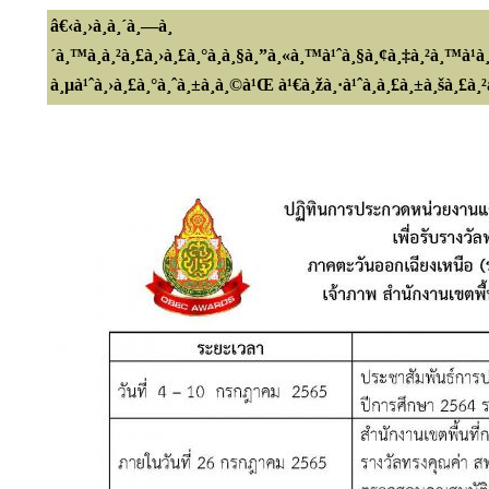
â€‹à¸›à¸à¸´à¸—à¸
´à¸™à¸à¸²à¸£à¸›à¸£à¸°à¸à¸§à¸”à¸«à¸™à¹ˆà¸§à¸¢à¸‡à¸²à¸™à¹
à¸µà¹ˆà¸›à¸£à¸°à¸ˆà¸±à¸à¸©à¹Œ à¹€à¸žà¸·à¹ˆà¸­à¸£à¸±à¸šà¸£