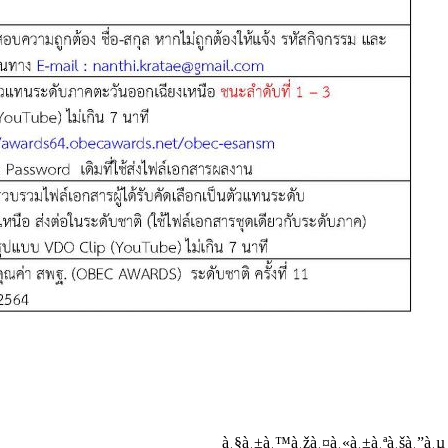
à¸§à¸±à¸™à¸žà¸¤à¸«à¸±à¸ªà¸šà¸”à¸µ 