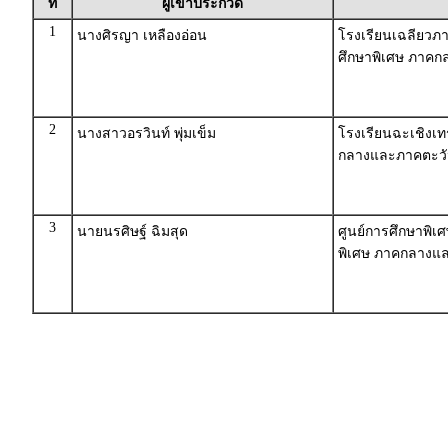
ที่
ผู้เข้าประกวด
1
นางศิรญา เหลืองอ่อน
โรงเรียนเฉลียวภา
ศึกษาพิเศษ ภาค
2
นางสาวอรวินท์ พุ่มเข็ม
โรงเรียนฉะเชิงเท
กลางและภาคตะว
3
นายนรศิษฐ์ ฉิมสุด
ศูนย์การศึกษาพิเ
พิเศษ ภาคกลางแ