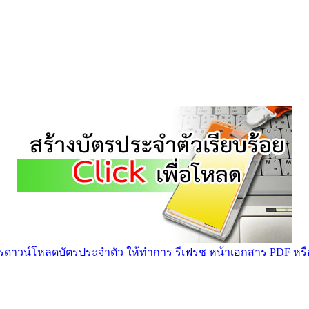
าวน์โหลดบัตรประจำตัว ให้ทำการ รีเฟรช หน้าเอกสาร PDF หรือ ก