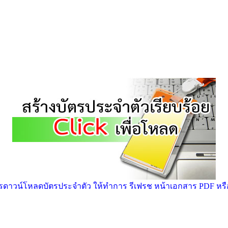
าวน์โหลดบัตรประจำตัว ให้ทำการ รีเฟรช หน้าเอกสาร PDF หรือ ก